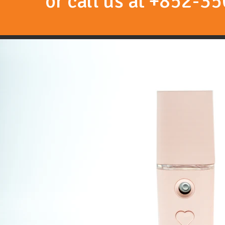
or call us at +852-3