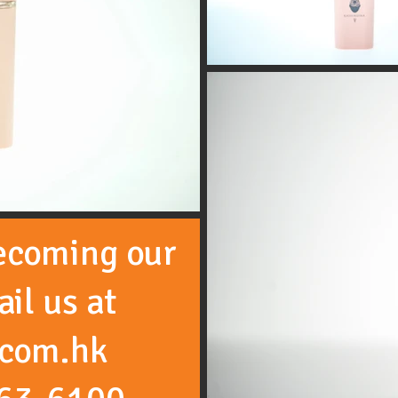
becoming our
ail us at
.com.hk