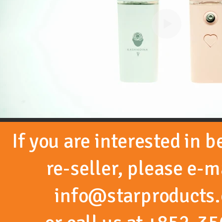
If you are interested in 
re-seller, please e-m
info@starproducts